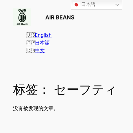
日本語
跳
至
内
容
English
日本語
中文
标签：
セーフティ
没有被发现的文章。