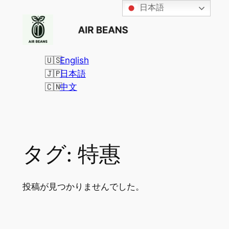
日本語
内
容
を
ス
English
キ
日本語
ッ
中文
プ
タグ:
特惠
投稿が見つかりませんでした。